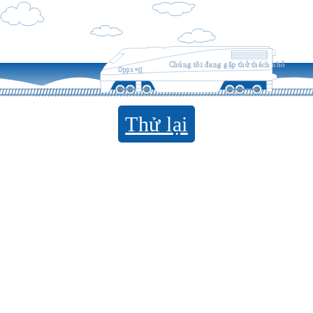
Chúng tôi đang gặp thử thách nhỏ
Opps =((
Thử lại