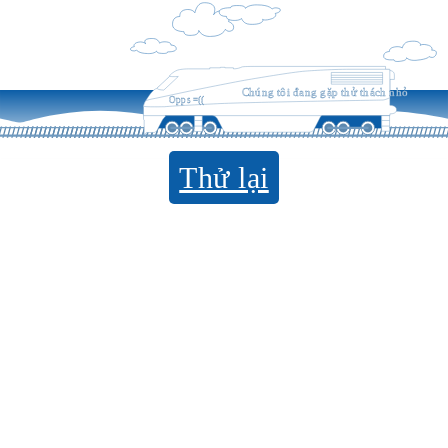
Chúng tôi đang gặp thử thách nhỏ
Opps =((
Thử lại