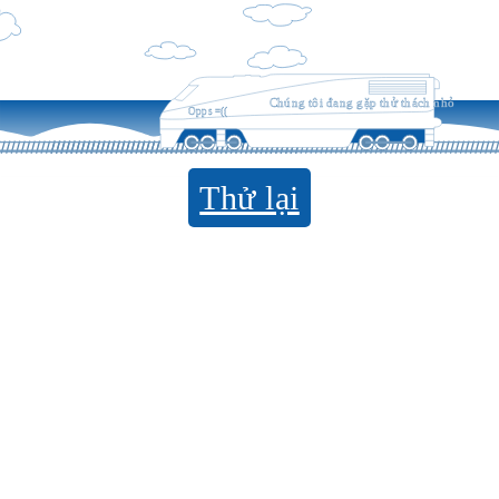
Chúng tôi đang gặp thử thách nhỏ
Opps =((
Thử lại