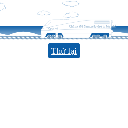
Chúng tôi đang gặp thử thách nhỏ
Opps =((
Thử lại