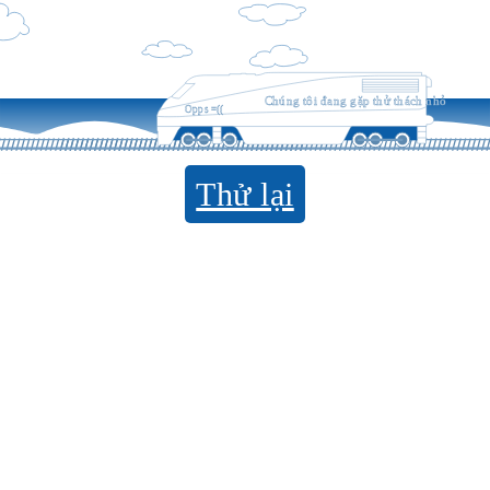
Chúng tôi đang gặp thử thách nhỏ
Opps =((
Thử lại