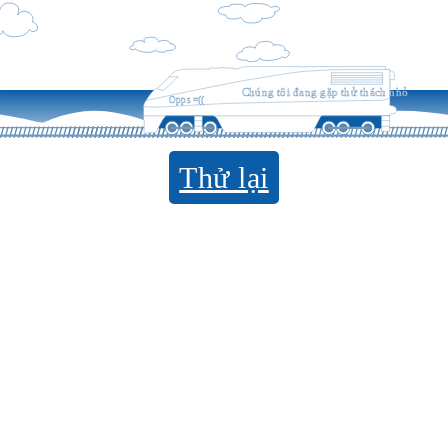
Chúng tôi đang gặp thử thách nhỏ
Opps =((
Thử lại