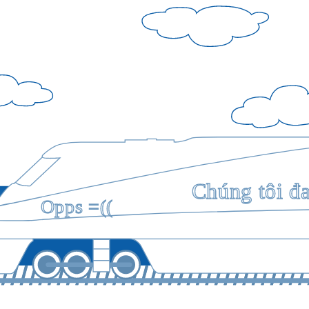
Chúng tôi đ
Opps =((