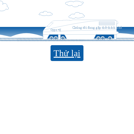
Chúng tôi đang gặp thử thách nhỏ
Opps =((
Thử lại