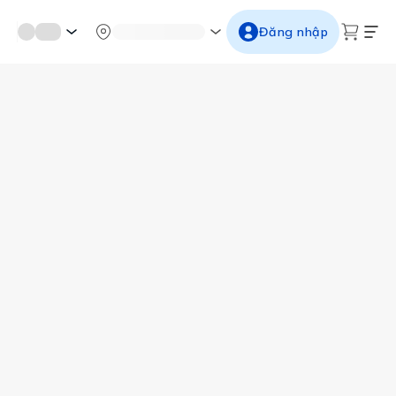
mới miền di sản
Từ cố đô đến thành thăng long
Ngắm ho
Đăng nhập