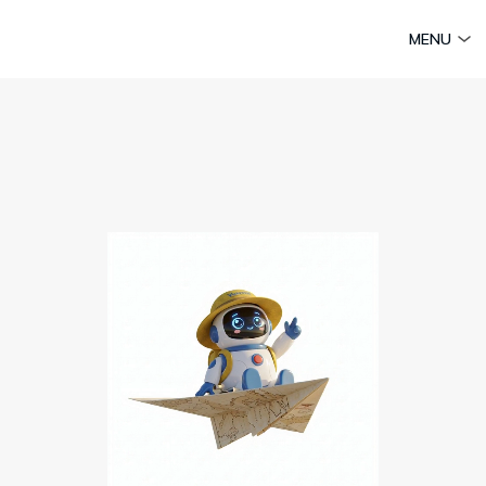
am
Huyền thoại Chăm Pa
Tinh hoa văn hoá biển
Sức sống 
MENU
Vietravel MICE
Vietravel Loyalty
Hành trình Caravan
t visa
Du lịch Vietravel