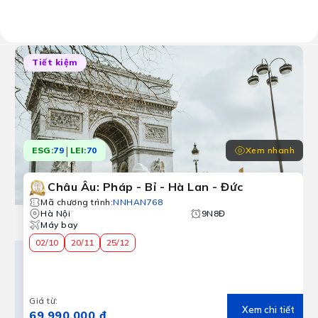
Kết quả:
1 chương trình tour
Amsterdam
Tiết kiệm
 từ cuối tháng 3 mà còn rất lãng mạn, thơ mộng với hệ 
|
Xem nhanh
ESG:
79
LEI:
70
Châu Âu: Pháp - Bỉ - Hà Lan - Đức
Mã chương trình
:
NNHAN768
Hà Nội
9N8Đ
Máy bay
02/10
20/11
25/12
Giá từ
:
Xem chi tiết
69.990.000 ₫