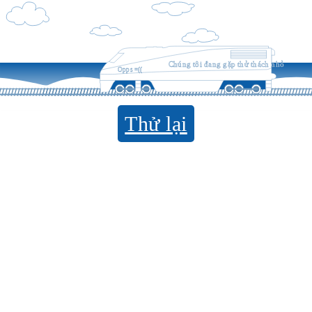
Chúng tôi đang gặp thử thách nhỏ
Opps =((
Thử lại