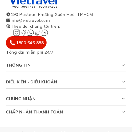
190 Pasteur, Phường Xuân Hoà, TP.HCM
info@vietravel.com
Theo dõi chúng tôi trên
:
1800 646 888
Tổng đài miễn phí 24/7
THÔNG TIN
Về chúng tôi
Khảo sát tỷ lệ đạt visa
ĐIỀU KIỆN - ĐIỀU KHOẢN
Tạp chí du lịch
Chính sách riêng tư
Tin tức
Thỏa thuận sử dụng
Sitemap
CHỨNG NHẬN
Chính sách bảo vệ dữ liệu cá nhân
Trợ giúp
CHẤP NHẬN THANH TOÁN