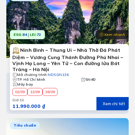
|
Xem nhanh
ESG:
84
LEI:
72
Ninh Bình – Thung Ui – Nhà Thờ Đá Phát
Diệm – Vương Cung Thánh Đường Phú Nhai –
Vịnh Hạ Long – Yên Tử – Con đường lửa Bát
Tràng – Hà Nội
Mã chương trình
:
NDSGN136
TP. Hồ Chí Minh
5N4Đ
Máy bay
02/09
12/09
26/09
Giá từ
:
Xem chi tiết
11.990.000 ₫
Tiêu chuẩn