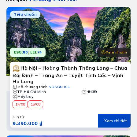
Tiêu chuẩn
|
Xem nhanh
ESG:
80
LEI:
74
Hà Nội – Hoàng Thành Thăng Long – Chùa
Bái Đính – Tràng An – Tuyệt Tịnh Cốc – Vịnh
Hạ Long
Mã chương trình
:
NDSGN101
TP. Hồ Chí Minh
4N3Đ
Máy bay
14/08
15/08
Giá từ
:
Xem chi tiết
9.390.000 ₫