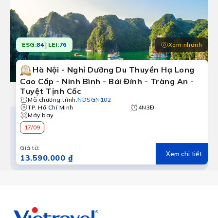
|
Xem nhanh
ESG:
84
LEI:
76
Hà Nội - Nghỉ Dưỡng Du Thuyền Hạ Long
Cao Cấp - Ninh Bình - Bái Đính - Tràng An -
Tuyệt Tịnh Cốc
Mã chương trình
:
NDSGN102
TP. Hồ Chí Minh
4N3Đ
Máy bay
17/09
Giá từ
:
Xem chi tiết
13.590.000 ₫