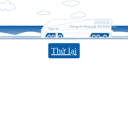
Chúng tôi đang gặp thử thách nhỏ
Opps =((
Thử lại