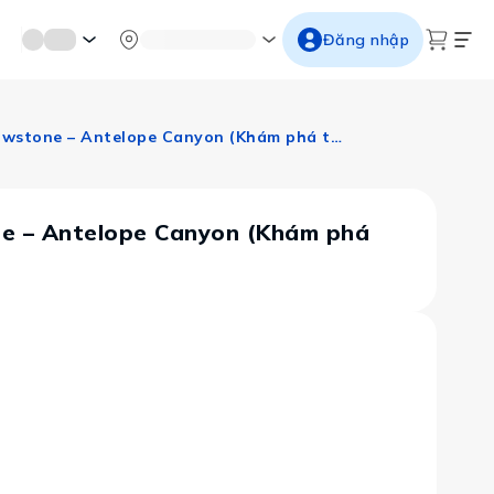
mới miền di sản
Từ cố đô đến thành thăng long
Ngắm ho
Đăng nhập
Bờ Tây Hoa Kỳ: Los Angeles – Las Vegas – Zion – Bryce Canyon – Yellowstone – Antelope Canyon (Khám phá thiên nhiên kỳ vĩ tại các Công viên quốc gia)
one – Antelope Canyon (Khám phá