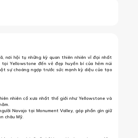
nyon – Yellowstone – Antelope Canyo
, nơi hội tụ những kỳ quan thiên nhiên vĩ đại nhất
ỡ tại Yellowstone đến vẻ đẹp huyền bí của hẻm núi
 một sự choáng ngợp trước sức mạnh kỳ diệu của tạo
iên nhiên cổ xưa nhất thế giới như Yellowstone và
 năm.
người Navajo tại Monument Valley, góp phần gìn giữ
ân châu Mỹ.