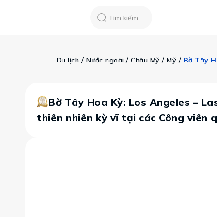
Chatbot
Tour Tet 2025
ASEAN Cup
Sống động phương n
Tìm kiếm
Vietravel
Về chúng tôi
Tạp chí du lịch
 / 
 / 
 / 
 / 
Du lịch
Nước ngoài
Châu Mỹ
Mỹ
Tin tức
Vận chuyển
Khảo sát tỷ lệ đạ
Tra cứu booking
Khuyến mãi
Bờ Tây Hoa Kỳ: Los Angeles – La
thiên nhiên kỳ vĩ tại các Công viên 
Tin tức
Liên hệ