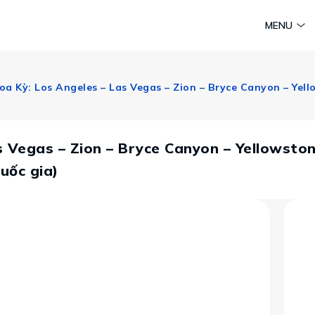
am
Huyền thoại Chăm Pa
Tinh hoa văn hoá biển
Sức sống 
MENU
Vietravel MICE
Vietravel Loyalty
Hành trình Caravan
t visa
s Vegas – Zion – Bryce Canyon – Yellowst
quốc gia)