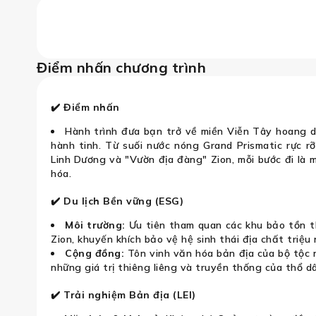
ngeles – Las Vegas – Zion – Bryce Ca
Điểm nhấn chương trình
✔️ Điểm nhấn
Hành trình đưa bạn trở về miền Viễn Tây hoang dã
hành tinh. Từ suối nước nóng Grand Prismatic rực r
Linh Dương và "Vườn địa đàng" Zion, mỗi bước đi là
hóa.
✔️ Du lịch Bền vững (ESG)
Môi trường:
Ưu tiên tham quan các khu bảo tồn th
Zion, khuyến khích bảo vệ hệ sinh thái địa chất triệu
Cộng đồng:
Tôn vinh văn hóa bản địa của bộ tộc 
những giá trị thiêng liêng và truyền thống của thổ d
✔️ Trải nghiệm Bản địa (LEI)