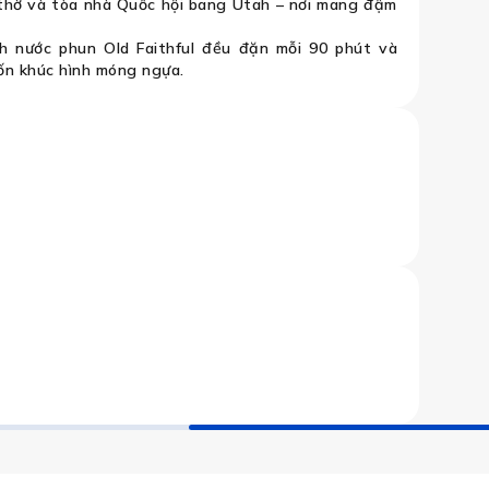
hờ và tòa nhà Quốc hội bang Utah – nơi mang đậm
 nước phun Old Faithful đều đặn mỗi 90 phút và
n khúc hình móng ngựa.