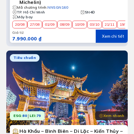
Michelin)
Mã chương trình
:
NNSGN160
TP. Hồ Chí Minh
5N4Đ
Máy bay
20/08
27/08
01/09
08/09
10/09
03/10
21/11
19/12
Giá từ
:
Xem chi tiết
7.990.000 ₫
Tiêu chuẩn
|
Xem nhanh
ESG:
80
LEI:
79
Hà Khẩu – Bình Biên – Di Lặc – Kiến Thủy –