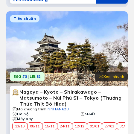
Tiêu chuẩn
|
Xem nhanh
ESG:
73
LEI:
82
Nagoya – Kyoto – Shirakawago –
Matsumoto – Núi Phú Sĩ – Tokyo (Thưởng
Thức Thịt Bò Hida)
Mã chương trình
:
NNHAN628
Hà Nội
5N4Đ
Máy bay
13/10
08/11
15/11
24/11
12/12
01/01
27/03
31/03