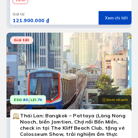
Giá từ
:
Xem chi tiết
121.900.000 ₫
Giá tốt
|
Xem nhanh
ESG:
80
LEI:
70
Thái Lan: Bangkok – Pattaya (Làng Nong
Nooch, biển Jomtien, Chợ nổi Bốn Miền,
check in tại The Kliff Beach Club, tặng vé
Colosseum Show, trải nghiệm ẩm thực