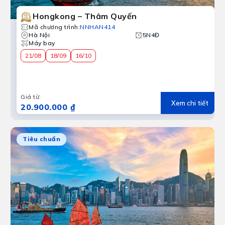
Hongkong – Thâm Quyến
Mã chương trình
:
NNHAN414
Hà Nội
5N4Đ
Máy bay
21/08
18/09
16/10
Giá từ
:
Xem chi tiết
20.900.000 ₫
Tiêu chuẩn