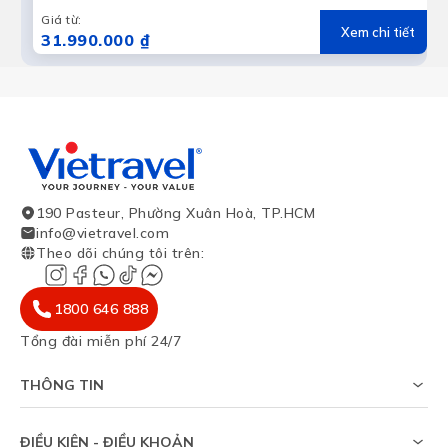
Giá từ
:
Xem chi tiết
31.990.000 ₫
190 Pasteur, Phường Xuân Hoà, TP.HCM
info@vietravel.com
Theo dõi chúng tôi trên
:
1800 646 888
Tổng đài miễn phí 24/7
THÔNG TIN
Về chúng tôi
Khảo sát tỷ lệ đạt visa
ĐIỀU KIỆN - ĐIỀU KHOẢN