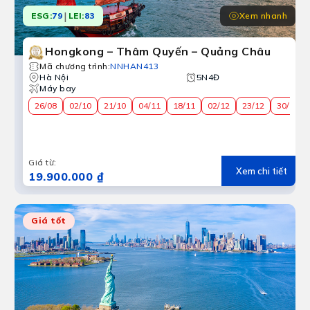
|
Xem nhanh
ESG:
79
LEI:
83
Du lịch nước ngoài
Hongkong – Thâm Quyến – Quảng Châu
c đặc sắc. Đặt tour du lịch Trung Quốc, Nhật Bản, Thái 
Mã chương trình
:
NNHAN413
Hà Nội
5N4Đ
Máy bay
26/08
02/10
21/10
04/11
18/11
02/12
23/12
30/12
Giá từ
:
Xem chi tiết
19.900.000 ₫
Giá tốt