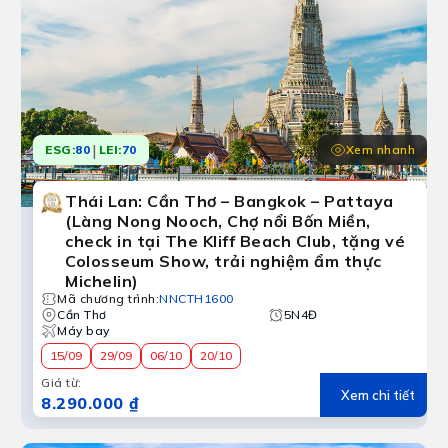
|
Xem nhanh
ESG:
80
LEI:
70
Thái Lan: Cần Thơ – Bangkok – Pattaya
(Làng Nong Nooch, Chợ nổi Bốn Miền,
check in tại The Kliff Beach Club, tặng vé
Colosseum Show, trải nghiệm ẩm thực
Michelin)
Mã chương trình
:
NNCTH1600
Cần Thơ
5N4Đ
Máy bay
15/09
29/09
06/10
20/10
Giá từ
:
Xem chi tiết
8.290.000 ₫