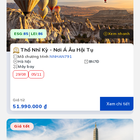
|
Xem nhanh
ESG:
85
LEI:
86
Thổ Nhĩ Kỳ - Nơi Á Âu Hội Tụ
Mã chương trình
:
NNHAN791
Hà Nội
8N7Đ
Máy bay
29/08
05/11
Giá từ
:
Xem chi tiết
51.990.000 ₫
Giá tốt