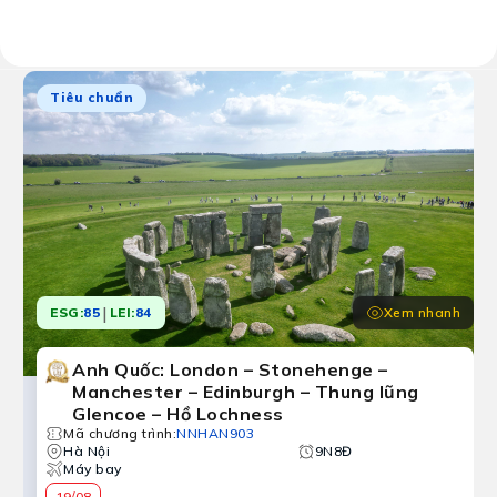
Kết quả:
10 chương trình tour
Tiêu chuẩn
|
Xem nhanh
ESG:
85
LEI:
84
Anh Quốc: London – Stonehenge –
Manchester – Edinburgh – Thung lũng
Glencoe – Hồ Lochness
Mã chương trình
:
NNHAN903
Hà Nội
9N8Đ
Máy bay
19/08