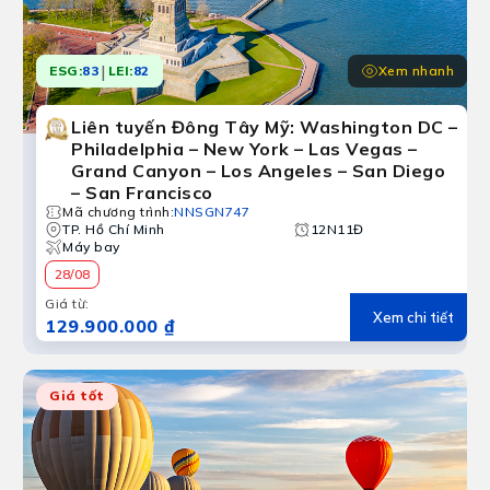
|
Xem nhanh
ESG:
83
LEI:
82
Liên tuyến Đông Tây Mỹ: Washington DC –
Philadelphia – New York – Las Vegas –
Grand Canyon – Los Angeles – San Diego
– San Francisco
Mã chương trình
:
NNSGN747
TP. Hồ Chí Minh
12N11Đ
Máy bay
28/08
Giá từ
:
Xem chi tiết
129.900.000 ₫
Giá tốt