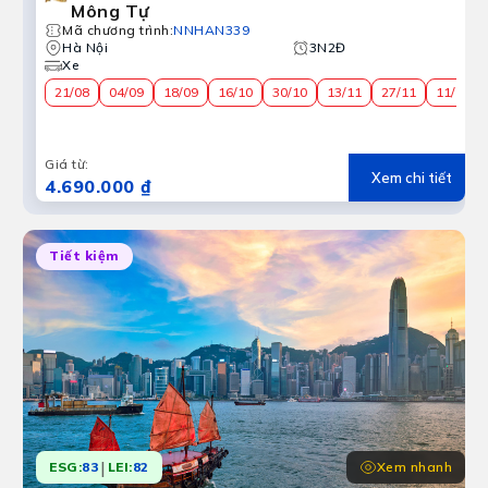
Mông Tự
Mã chương trình
:
NNHAN339
Hà Nội
3N2Đ
Xe
21/08
04/09
18/09
16/10
30/10
13/11
27/11
11/12
Giá từ
:
Xem chi tiết
4.690.000 ₫
Tiết kiệm
|
Xem nhanh
ESG:
83
LEI:
82