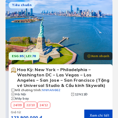
Tiêu chuẩn
|
Xem nhanh
ESG:
85
LEI:
78
Hoa Kỳ: New York – Philadelphia –
Washington DC – Las Vegas – Los
Angeles – San Jose – San Francisco (Tặng
vé Universal Studio & Cầu kính Skywalk)
Mã chương trình
:
NNHAN662
Hà Nội
12N11Đ
Máy bay
24/09
22/10
24/12
Giá từ
:
Xem chi tiết
123.900.000 ₫