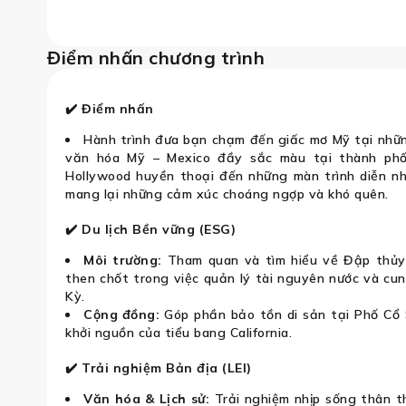
Bờ Tây Mỹ: 
Điểm nhấn chương trình
✔️ Điểm nhấn
Hành trình đưa bạn chạm đến giấc mơ Mỹ tại những
văn hóa Mỹ – Mexico đầy sắc màu tại thành phố
Hollywood huyền thoại đến những màn trình diễn nh
mang lại những cảm xúc choáng ngợp và khó quên.
✔️ Du lịch Bền vững (ESG)
Môi trường:
Tham quan và tìm hiểu về Đập thủy 
then chốt trong việc quản lý tài nguyên nước và c
Kỳ.
Cộng đồng:
Góp phần bảo tồn di sản tại Phố Cổ Sa
khởi nguồn của tiểu bang California.
✔️ Trải nghiệm Bản địa (LEI)
Văn hóa & Lịch sử:
Trải nghiệm nhịp sống thân th