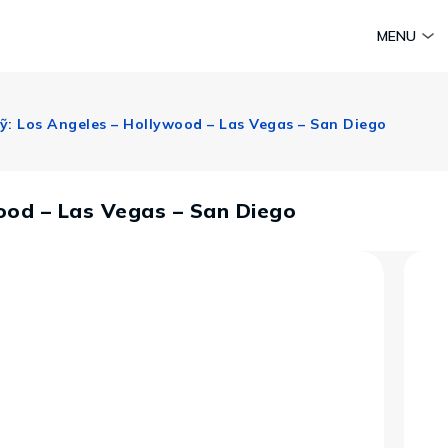
am
Huyền thoại Chăm Pa
Tinh hoa văn hoá biển
Sức sống 
MENU
Vietravel MICE
Vietravel Loyalty
ỹ: Los Angeles – Hollywood – Las Vegas – San Diego
Hành trình Caravan
t visa
ood – Las Vegas – San Diego