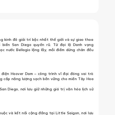
Los Angeles – Hollywood – Las Vegas
 kinh đô giải trí bậc nhất thế giới và sự giao thoa
 biển San Diego quyến rũ. Từ đại lộ Danh vọng
ạc nước Bellagio lộng lẫy, mỗi điểm dừng chân đều
điện Hoover Dam – công trình vĩ đại đóng vai trò
ung cấp năng lượng sạch bền vững cho miền Tây Hoa
n Diego, nơi lưu giữ những giá trị văn hóa lịch sử
uộc và kết nối cộng đồng tại Little Saigon, nơi lưu