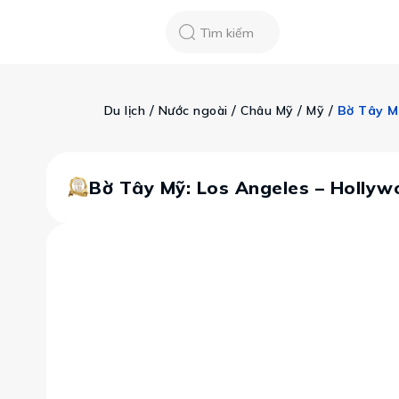
Chatbot
Tour Tet 2025
ASEAN Cup
Sống động phương n
Tìm kiếm
Vietravel
Về chúng tôi
Tạp chí du lịch
 / 
 / 
 / 
 / 
Du lịch
Nước ngoài
Châu Mỹ
Mỹ
Bờ Tây M
Tin tức
Vận chuyển
Khảo sát tỷ lệ đạ
Tra cứu booking
Khuyến mãi
Bờ Tây Mỹ: Los Angeles – Hollyw
Tin tức
Liên hệ