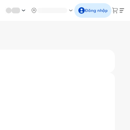
mới miền di sản
Từ cố đô đến thành thăng long
Ngắm ho
Đăng nhập