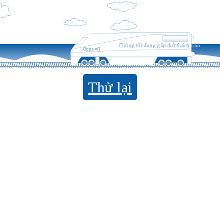
Chúng tôi đang gặp thử thách nhỏ
Opps =((
Thử lại