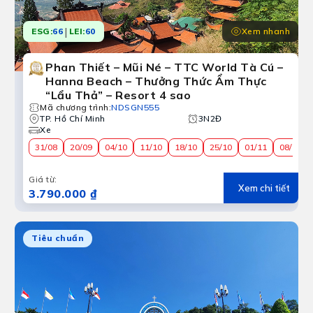
|
Xem nhanh
ESG:
66
LEI:
60
Phan Thiết – Mũi Né – TTC World Tà Cú –
Hanna Beach – Thưởng Thức Ẩm Thực
“Lẩu Thả” – Resort 4 sao
Mã chương trình
:
NDSGN555
TP. Hồ Chí Minh
3N2Đ
Xe
31/08
20/09
04/10
11/10
18/10
25/10
01/11
08/11
Giá từ
:
Xem chi tiết
3.790.000 ₫
Tiêu chuẩn