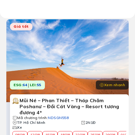
Kết quả:
9 chương trình tour
Giá tốt
|
Xem nhanh
ESG:
64
LEI:
55
Mũi Né – Phan Thiết – Tháp Chăm
Poshanư – Đồi Cát Vàng – Resort tương
đương 4*
Mã chương trình
:
NDSGN558
TP. Hồ Chí Minh
2N1Đ
Xe
08/08
12/08
15/08
18/08
22/08
25/08
29/08
01/09