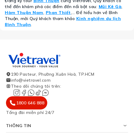
Đăng ký tour
Bình Thuận
cùng Vietravel, Quý khách có
thể đến khám phá các điểm đến nổi bật sau:
Mũi Kê Gà
,
Hàm Thuận Nam
,
Phan Thiết
,... Để hiểu hơn về Bình
Thuận, mời Quý khách tham khảo
Kinh nghiệm du lịch
Bình Thuận
.
190 Pasteur, Phường Xuân Hoà, TP.HCM
info@vietravel.com
Theo dõi chúng tôi trên
:
1800 646 888
Tổng đài miễn phí 24/7
THÔNG TIN