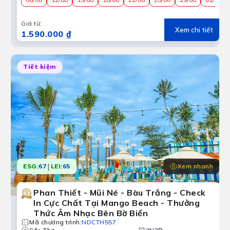
Giá từ
:
Xem chi tiết
1.590.000 ₫
Tiết kiệm
|
Xem nhanh
ESG:
67
LEI:
65
Phan Thiết - Mũi Né - Bàu Trắng - Check
In Cực Chất Tại Mango Beach - Thưởng
Thức Âm Nhạc Bên Bờ Biển
Mã chương trình
:
NDCTH557