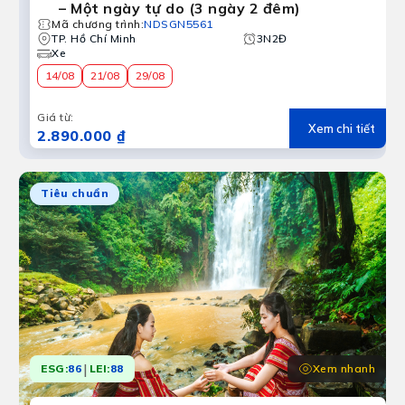
– Một ngày tự do (3 ngày 2 đêm)
Mã chương trình
:
NDSGN5561
TP. Hồ Chí Minh
3N2Đ
Xe
14/08
21/08
29/08
Giá từ
:
Xem chi tiết
2.890.000 ₫
Tiêu chuẩn
|
Xem nhanh
ESG:
86
LEI:
88