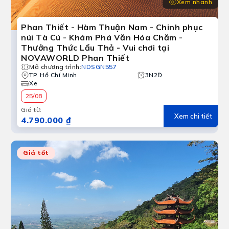
Xem nhanh
Phan Thiết - Hàm Thuận Nam - Chinh phục
núi Tà Cú - Khám Phá Văn Hóa Chăm -
Thưởng Thức Lẩu Thả - Vui chơi tại
NOVAWORLD Phan Thiết
Mã chương trình
:
NDSGN557
TP. Hồ Chí Minh
3N2Đ
Xe
25/08
Giá từ
:
Xem chi tiết
4.790.000 ₫
Giá tốt