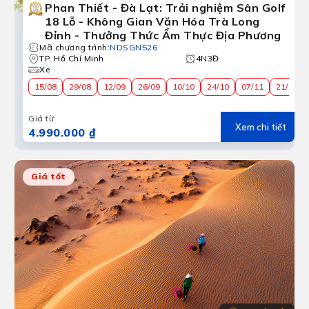
Phan Thiết - Đà Lạt: Trải nghiệm Sân Golf
18 Lỗ - Không Gian Văn Hóa Trà Long
Đỉnh - Thưởng Thức Ẩm Thực Địa Phương
Mã chương trình
:
NDSGN526
TP. Hồ Chí Minh
4N3Đ
Xe
15/08
29/08
12/09
26/09
10/10
24/10
07/11
21/11
Giá từ
:
Xem chi tiết
4.990.000 ₫
Giá tốt
Bình Thuận
14 năm phát triển diện mạo du lịch Bình Thuận đã thay 