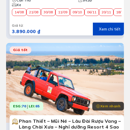
Cần Thơ
3N2Đ
Xe
14/08
21/08
30/08
11/09
09/10
06/11
20/11
18/12
Giá từ
:
Xem chi tiết
3.890.000 ₫
Giá tốt
|
Xem nhanh
ESG:
70
LEI:
65
Phan Thiết – Mũi Né – Lâu Đài Rượu Vang –
Làng Chài Xưa – Nghỉ dưỡng Resort 4 Sao