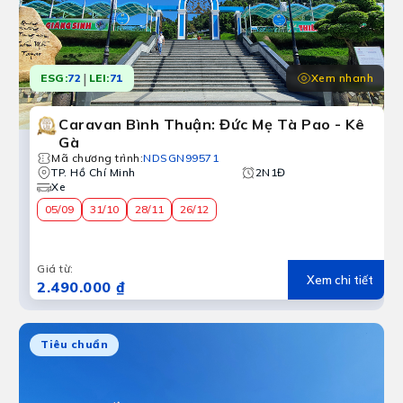
|
Xem nhanh
ESG:
72
LEI:
71
Caravan Bình Thuận: Đức Mẹ Tà Pao - Kê
Gà
Mã chương trình
:
NDSGN99571
TP. Hồ Chí Minh
2N1Đ
Xe
05/09
31/10
28/11
26/12
Giá từ
:
Xem chi tiết
2.490.000 ₫
Tiêu chuẩn