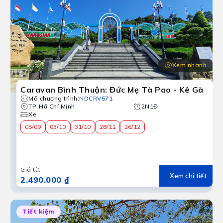
Xem nhanh
Caravan Bình Thuận: Đức Mẹ Tà Pao - Kê Gà
Mã chương trình
:
NDCRV571
TP. Hồ Chí Minh
2N1Đ
Xe
05/09
03/10
31/10
28/11
26/12
Giá từ
:
Xem chi tiết
2.490.000 ₫
Tiết kiệm