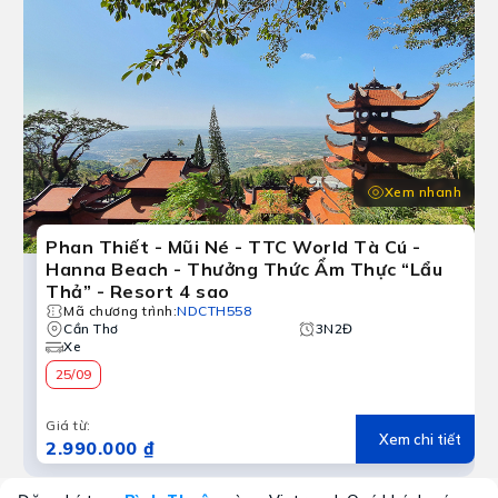
Xem nhanh
Phan Thiết - Mũi Né - TTC World Tà Cú -
Hanna Beach - Thưởng Thức Ẩm Thực “Lẩu
Thả” - Resort 4 sao
Mã chương trình
:
NDCTH558
Cần Thơ
3N2Đ
Xe
25/09
Giá từ
:
Xem chi tiết
2.990.000 ₫