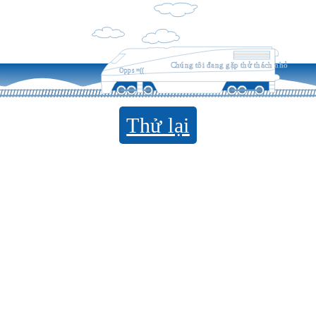
Chúng tôi đang gặp thử thách nhỏ
Opps =((
Thử lại