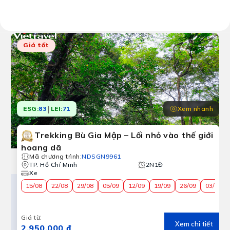
Kết quả:
3 chương trình tour
Giá tốt
|
Xem nhanh
ESG:
83
LEI:
71
Trekking Bù Gia Mập – Lối nhỏ vào thế giới
hoang dã
Mã chương trình
:
NDSGN9961
TP. Hồ Chí Minh
2N1Đ
Xe
15/08
22/08
29/08
05/09
12/09
19/09
26/09
03/10
Giá từ
:
Xem chi tiết
2.950.000 ₫