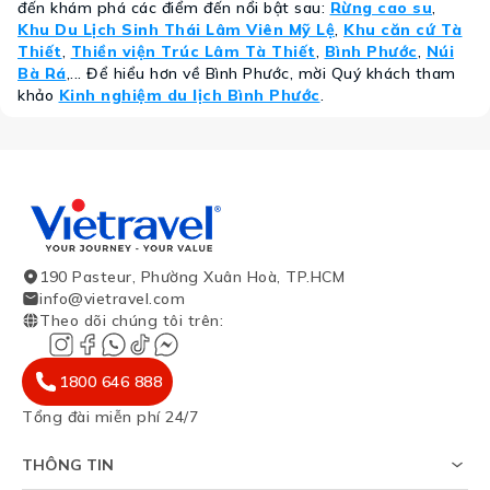
đến khám phá các điểm đến nổi bật sau:
Rừng cao su
,
Khu Du Lịch Sinh Thái Lâm Viên Mỹ Lệ
,
Khu căn cứ Tà
Thiết
,
Thiền viện Trúc Lâm Tà Thiết
,
Bình Phước
,
Núi
Bà Rá
,... Để hiểu hơn về Bình Phước, mời Quý khách tham
khảo
Kinh nghiệm du lịch Bình Phước
.
190 Pasteur, Phường Xuân Hoà, TP.HCM
info@vietravel.com
Theo dõi chúng tôi trên
:
1800 646 888
Tổng đài miễn phí 24/7
THÔNG TIN