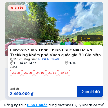
Giá tốt
Xem nhanh
Caravan Sinh Thái: Chinh Phục Núi Bà Rá -
Trekking Khám phá Vườn quốc gia Bù Gia Mập
Mã chương trình
:
NDSGN99640
TP. Hồ Chí Minh
2N1Đ
Xe
29/08
26/09
24/10
21/11
19/12
Giá từ
:
Xem chi tiết
2.490.000 ₫
Đăng ký tour
Bình Phước
cùng Vietravel, Quý khách có thể