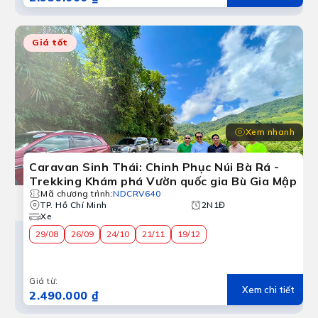
Giá tốt
Bình Phước
ur du lịch Bình Phước, du khách được hòa mình vào rừng n
Xem nhanh
Caravan Sinh Thái: Chinh Phục Núi Bà Rá -
Trekking Khám phá Vườn quốc gia Bù Gia Mập
Mã chương trình
:
NDCRV640
TP. Hồ Chí Minh
2N1Đ
Xe
29/08
26/09
24/10
21/11
19/12
Giá từ
:
Xem chi tiết
2.490.000 ₫