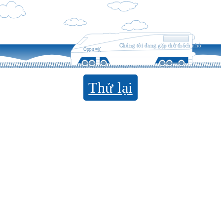
Chúng tôi đang gặp thử thách nhỏ
Opps =((
Thử lại