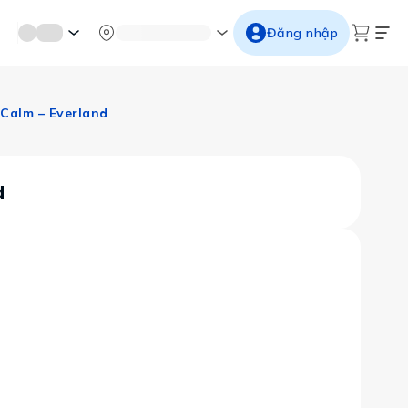
mới miền di sản
Từ cố đô đến thành thăng long
Ngắm ho
Đăng nhập
 Calm – Everland
d