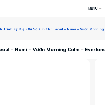
am
Huyền thoại Chăm Pa
Tinh hoa văn hoá biển
Sức sống 
MENU
Vietravel MICE
Vietravel Loyalty
h Trình Kỳ Diệu Xứ Sở Kim Chi: Seoul – Nami – Vườn Morning
Hành trình Caravan
t visa
Seoul – Nami – Vườn Morning Calm – Everlan