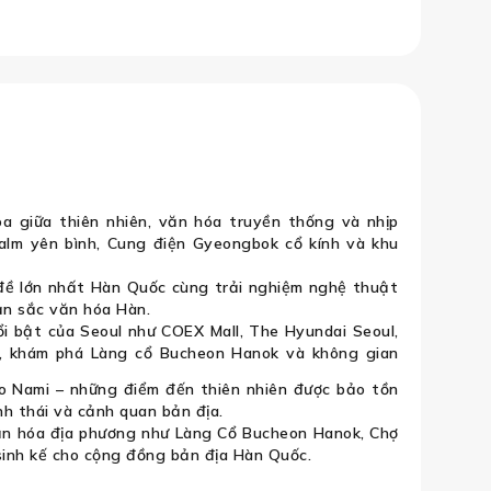
 Sở Kim Chi: Seoul – Nami – Vườn Mo
òa giữa thiên nhiên, văn hóa truyền thống và nhịp
alm yên bình, Cung điện Gyeongbok cổ kính và khu
ủ đề lớn nhất Hàn Quốc cùng trải nghiệm nghệ thuật
n sắc văn hóa Hàn.
 bật của Seoul như COEX Mall, The Hyundai Seoul,
, khám phá Làng cổ Bucheon Hanok và không gian
 Nami – những điểm đến thiên nhiên được bảo tồn
h thái và cảnh quan bản địa.
văn hóa địa phương như Làng Cổ Bucheon Hanok, Chợ
inh kế cho cộng đồng bản địa Hàn Quốc.