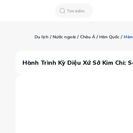
Chatbot
Tour Tet 2025
ASEAN Cup
Sống động phương n
Tìm kiếm
Vietravel
Về chúng tôi
Tạp chí du lịch
 / 
 / 
 / 
 / 
Du lịch
Nước ngoài
Châu Á
Hàn Quốc
Hàn
Tin tức
Vận chuyển
Khảo sát tỷ lệ đạ
Tra cứu booking
Khuyến mãi
Hành Trình Kỳ Diệu Xứ Sở Kim Chi: 
Tin tức
Liên hệ