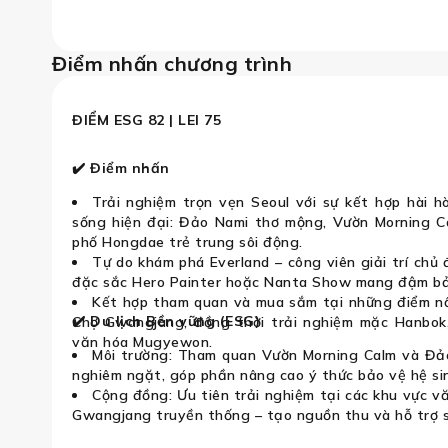
Điểm nhấn chương trình
Hành Trình Kỳ Diệu Xứ
ĐIỂM ESG 82 | LEI 75
✔️ Điểm nhấn
Trải nghiệm trọn vẹn Seoul với sự kết hợp hài h
sống hiện đại: Đảo Nami thơ mộng, Vườn Morning C
phố Hongdae trẻ trung sôi động.
Tự do khám phá Everland – công viên giải trí ch
đặc sắc Hero Painter hoặc Nanta Show mang đậm bả
Kết hợp tham quan và mua sắm tại những điểm nổi
✔️ Du lịch Bền vững (ESG)
Chợ Gwangjang, đồng thời trải nghiệm mặc Hanbok
văn hóa Mugyewon.
Môi trường: Tham quan Vườn Morning Calm và Đảo
nghiêm ngặt, góp phần nâng cao ý thức bảo vệ hệ sin
Cộng đồng: Ưu tiên trải nghiệm tại các khu vực 
Gwangjang truyền thống – tạo nguồn thu và hỗ trợ s