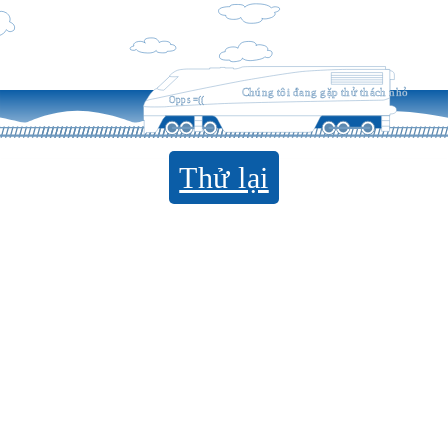
Chúng tôi đang gặp thử thách nhỏ
Opps =((
Thử lại