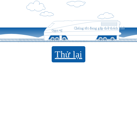
Chúng tôi đang gặp thử thách nhỏ
Opps =((
Thử lại