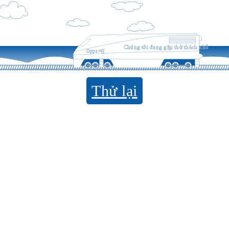
Chúng tôi đang gặp thử thách nhỏ
Opps =((
Thử lại