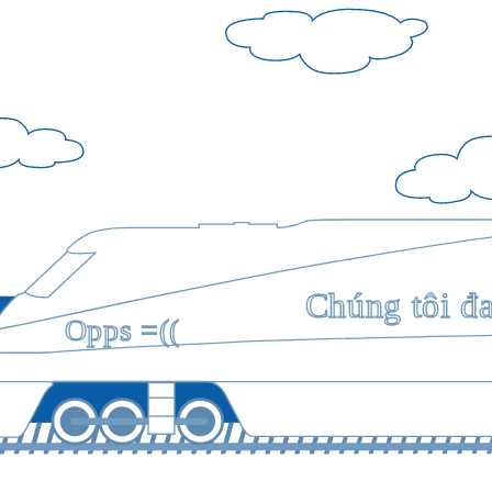
Chúng tôi đ
Opps =((