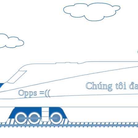
Chúng tôi đ
Opps =((