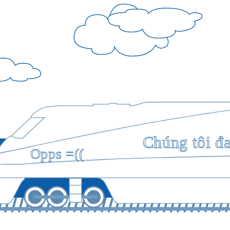
Chúng tôi đ
Opps =((