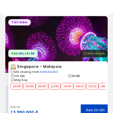
Kết quả:
10 chương trình tour
Tiết kiệm
|
Xem nhanh
ESG:
86
LEI:
58
Singapore – Malaysia
Mã chương trình
:
NNHAN253
Hà Nội
5N4Đ
Máy bay
15/08
16/08
05/09
12/09
19/09
09/10
20/10
06/11
Giá từ
:
Xem chi tiết
13.990.000 ₫