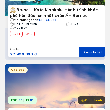
Brunei – Kota Kinabalu: Hành trình khám
phá hòn đảo lớn nhất châu Á – Borneo
Mã chương trình
:
NNSGN248
TP. Hồ Chí Minh
6N5Đ
Máy bay
05/11
03/12
Giá từ
:
Xem chi tiết
22.990.000 ₫
Cao cấp
|
Xem nhanh
ESG:
90
LEI:
86