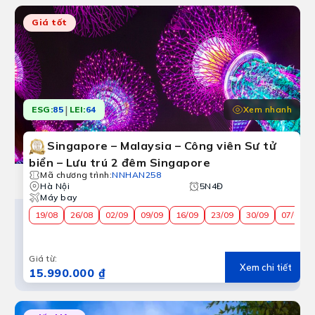
Giá tốt
|
Xem nhanh
ESG:
85
LEI:
64
Singapore – Malaysia – Công viên Sư tử
biển – Lưu trú 2 đêm Singapore
Mã chương trình
:
NNHAN258
Hà Nội
5N4Đ
Máy bay
19/08
26/08
02/09
09/09
16/09
23/09
30/09
07/02
Giá từ
:
Xem chi tiết
15.990.000 ₫