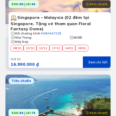
|
Xem nhanh
ESG:
85
LEI:
64
Singapore – Malaysia (02 đêm tại
Singapore, Tặng vé tham quan Floral
Fantasy Dome)
Mã chương trình
:
NNNHA7225
Nha Trang
6N5Đ
Máy bay
08/10
22/10
12/11
17/12
14/01
18/02
Giá từ
:
Xem chi tiết
16.990.000 ₫
Tiêu chuẩn
|
Xem nhanh
ESG:
84
LEI:
74