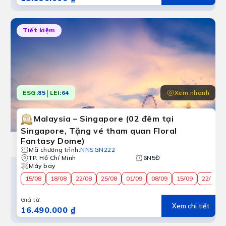
Tiết kiệm
|
Xem nhanh
ESG:
85
LEI:
64
Malaysia – Singapore (02 đêm tại
Singapore, Tặng vé tham quan Floral
Fantasy Dome)
Mã chương trình
:
NNSGN222
TP. Hồ Chí Minh
6N5Đ
Máy bay
15/08
18/08
22/08
25/08
01/09
08/09
15/09
22/09
Giá từ
:
Xem chi tiết
16.490.000 ₫