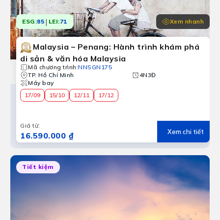
|
Xem nhanh
ESG:
85
LEI:
71
Malaysia – Penang: Hành trình khám phá
di sản & văn hóa Malaysia
Mã chương trình
:
NNSGN175
TP. Hồ Chí Minh
4N3Đ
Máy bay
17/09
15/10
12/11
17/12
Giá từ
:
Xem chi tiết
16.590.000 ₫
Tiết kiệm