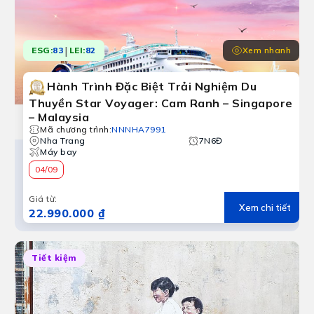
|
Xem nhanh
ESG:
83
LEI:
82
Hành Trình Đặc Biệt Trải Nghiệm Du
Thuyền Star Voyager: Cam Ranh – Singapore
– Malaysia
Mã chương trình
:
NNNHA7991
Nha Trang
7N6Đ
Máy bay
04/09
Giá từ
:
Xem chi tiết
22.990.000 ₫
Tiết kiệm