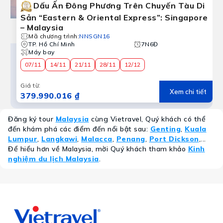
Dấu Ấn Đông Phương Trên Chuyến Tàu Di
Sản “Eastern & Oriental Express”: Singapore
– Malaysia
Mã chương trình
:
NNSGN16
TP. Hồ Chí Minh
7N6Đ
Máy bay
07/11
14/11
21/11
28/11
12/12
Giá từ
:
Xem chi tiết
379.990.016 ₫
Đăng ký tour
Malaysia
cùng Vietravel, Quý khách có thể
đến khám phá các điểm đến nổi bật sau:
Genting
,
Kuala
Lumpur
,
Langkawi
,
Malacca
,
Penang
,
Port Dickson
,...
Để hiểu hơn về Malaysia, mời Quý khách tham khảo
Kinh
nghiệm du lịch Malaysia
.