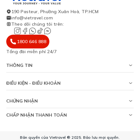
190 Pasteur, Phường Xuân Hoà, TP.HCM
info@vietravel.com
Theo dõi chúng tôi trên
:
1800 646 888
Tổng đài miễn phí 24/7
THÔNG TIN
Về chúng tôi
Khảo sát tỷ lệ đạt visa
ĐIỀU KIỆN - ĐIỀU KHOẢN
Tạp chí du lịch
Chính sách riêng tư
Tin tức
Thỏa thuận sử dụng
Sitemap
CHỨNG NHẬN
Chính sách bảo vệ dữ liệu cá nhân
Trợ giúp
CHẤP NHẬN THANH TOÁN
Bản quyền của Vietravel ® 2025. Bảo lưu mọi quyền.