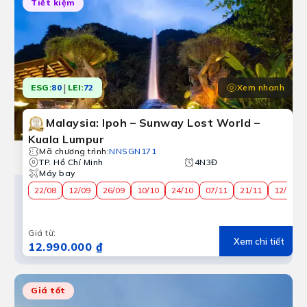
Tiết kiệm
|
Xem nhanh
ESG:
80
LEI:
72
Malaysia: Ipoh – Sunway Lost World –
Kuala Lumpur
Mã chương trình
:
NNSGN171
TP. Hồ Chí Minh
4N3Đ
Máy bay
22/08
12/09
26/09
10/10
24/10
07/11
21/11
12/12
Giá từ
:
Xem chi tiết
12.990.000 ₫
Giá tốt