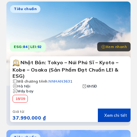
Tiêu chuẩn
|
Xem nhanh
ESG:
84
LEI:
92
Nhật Bản: Tokyo – Núi Phú Sĩ – Kyoto –
Kobe – Osaka (Sản Phẩm Đạt Chuẩn LEI &
ESG)
Mã chương trình
:
NNHAN3631
Hà Nội
6N5Đ
Máy bay
18/09
Giá từ
:
Xem chi tiết
37.990.000 ₫