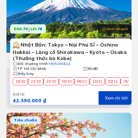
|
Xem nhanh
ESG:
75
LEI:
78
Nhật Bản: Tokyo – Núi Phú Sĩ – Oshino
Hakkai – Làng cổ Shirakawa – Kyoto – Osaka
(Thưởng thức bò Kobe)
Mã chương trình
:
NNSGN611
TP. Hồ Chí Minh
5N4Đ
Máy bay
16/10
21/10
23/10
30/10
06/11
13/11
20/11
25/11
Giá từ
:
Xem chi tiết
42.390.000 ₫
Tiêu chuẩn