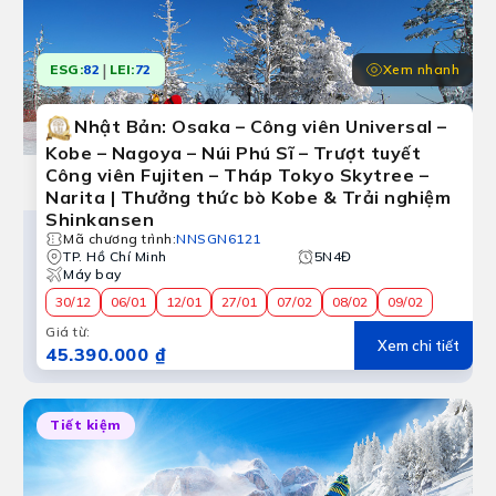
|
Xem nhanh
ESG:
82
LEI:
72
Nhật Bản: Osaka – Công viên Universal –
Kobe – Nagoya – Núi Phú Sĩ – Trượt tuyết
Công viên Fujiten – Tháp Tokyo Skytree –
Narita | Thưởng thức bò Kobe & Trải nghiệm
Shinkansen
Mã chương trình
:
NNSGN6121
TP. Hồ Chí Minh
5N4Đ
Máy bay
30/12
06/01
12/01
27/01
07/02
08/02
09/02
Giá từ
:
Xem chi tiết
45.390.000 ₫
Tiết kiệm