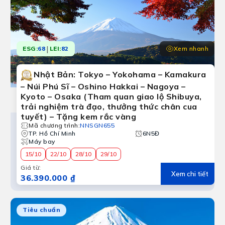
|
Xem nhanh
ESG:
68
LEI:
82
Nhật Bản: Tokyo – Yokohama – Kamakura
– Núi Phú Sĩ – Oshino Hakkai – Nagoya –
Kyoto – Osaka (Tham quan giao lộ Shibuya,
trải nghiệm trà đạo, thưởng thức chân cua
tuyết) – Tặng kem rắc vàng
Mã chương trình
:
NNSGN655
TP. Hồ Chí Minh
6N5Đ
Máy bay
15/10
22/10
28/10
29/10
Giá từ
:
Xem chi tiết
36.390.000 ₫
Tiêu chuẩn