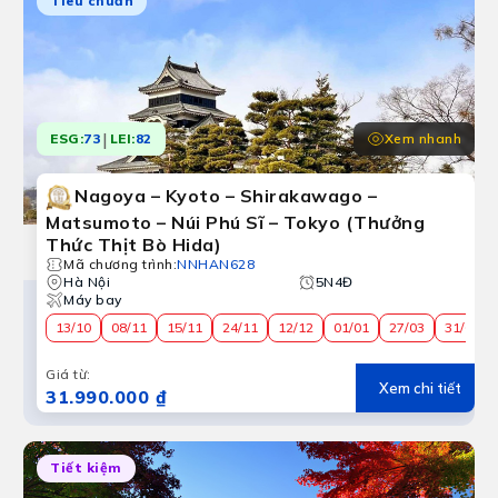
Tiêu chuẩn
|
Xem nhanh
ESG:
73
LEI:
82
Nagoya – Kyoto – Shirakawago –
Matsumoto – Núi Phú Sĩ – Tokyo (Thưởng
Thức Thịt Bò Hida)
Mã chương trình
:
NNHAN628
Hà Nội
5N4Đ
Nhật Bản
Máy bay
ghiệm Tokyo, Kyoto, Osaka, Kobe, núi Phú Sĩ và làng cổ O
13/10
08/11
15/11
24/11
12/12
01/01
27/03
31/03
Giá từ
:
Xem chi tiết
31.990.000 ₫
Tiết kiệm