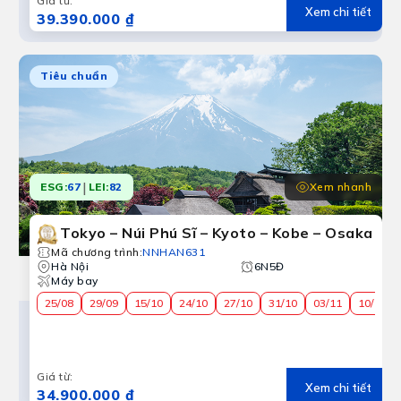
Giá từ
:
Xem chi tiết
39.390.000 ₫
Tiêu chuẩn
|
Xem nhanh
ESG:
67
LEI:
82
Tokyo – Núi Phú Sĩ – Kyoto – Kobe – Osaka
Mã chương trình
:
NNHAN631
Hà Nội
6N5Đ
Máy bay
25/08
29/09
15/10
24/10
27/10
31/10
03/11
10/11
Giá từ
:
Xem chi tiết
34.900.000 ₫