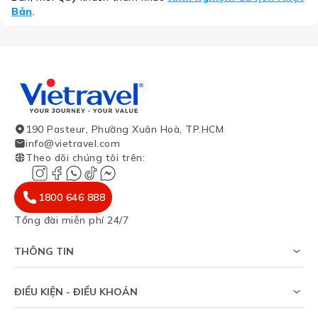
Bản
.
190 Pasteur, Phường Xuân Hoà, TP.HCM
info@vietravel.com
Theo dõi chúng tôi trên
:
1800 646 888
Tổng đài miễn phí 24/7
THÔNG TIN
Về chúng tôi
Khảo sát tỷ lệ đạt visa
ĐIỀU KIỆN - ĐIỀU KHOẢN
Tạp chí du lịch
Chính sách riêng tư
Tin tức