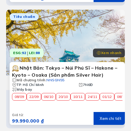
Tiêu chuẩn
|
Xem nhanh
ESG:
92
LEI:
88
Nhật Bản: Tokyo – Núi Phú Sĩ – Hakone –
Kyoto – Osaka (Sản phẩm Silver Hair)
Mã chương trình
:
NNSGN55
TP. Hồ Chí Minh
7N6Đ
Máy bay
08/09
22/09
06/10
20/10
10/11
24/11
01/12
08/12
Giá từ
:
Xem chi tiết
99.990.000 ₫