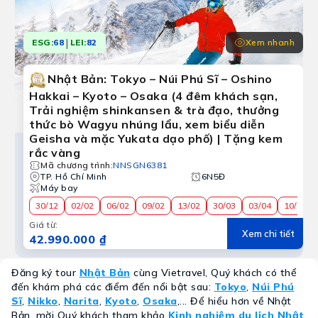
|
Xem nhanh
ESG:
68
LEI:
82
Nhật Bản: Tokyo – Núi Phú Sĩ – Oshino
Hakkai – Kyoto – Osaka (4 đêm khách sạn,
Trải nghiệm shinkansen & trà đạo, thưởng
thức bò Wagyu nhúng lẩu, xem biểu diễn
Geisha và mặc Yukata dạo phố) | Tặng kem
rắc vàng
Mã chương trình
:
NNSGN6381
TP. Hồ Chí Minh
6N5Đ
Máy bay
30/12
02/02
06/02
09/02
13/02
30/03
03/04
10/04
Giá từ
:
Xem chi tiết
42.990.000 ₫
Đăng ký tour
Nhật Bản
cùng Vietravel, Quý khách có thể
đến khám phá các điểm đến nổi bật sau:
Tokyo
,
Núi Phú
Sĩ
,
Nikko
,
Narita
,
Kyoto
,
Osaka
,... Để hiểu hơn về Nhật
Bản, mời Quý khách tham khảo
Kinh nghiệm du lịch Nhật