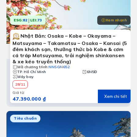
|
Xem nhanh
ESG:
82
LEI:
73
Nhật Bản: Osaka – Kobe – Okayama –
Matsuyama – Takamatsu – Osaka – Kansai (5
đêm khách sạn, thưởng thức bò Kobe & cơm
cá tráp Matsuyama, trải nghiệm shinkansen
& xe kéo truyền thống)
Mã chương trình
:
NNSGN652
TP. Hồ Chí Minh
6N5Đ
Máy bay
28/11
Giá từ
:
Xem chi tiết
47.390.000 ₫
Tiêu chuẩn