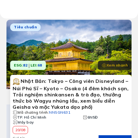
Kết quả:
10 chương trình tour
Tiêu chuẩn
|
Xem nhanh
ESG:
82
LEI:
68
Nhật Bản: Tokyo – Công viên Disneyland –
Núi Phú Sĩ – Kyoto – Osaka (4 đêm khách sạn,
Trải nghiệm shinkansen & trà đạo, thưởng
thức bò Wagyu nhúng lẩu, xem biểu diễn
Geisha và mặc Yukata dạo phố)
Mã chương trình
:
NNSGN631
TP. Hồ Chí Minh
6N5Đ
Máy bay
20/08