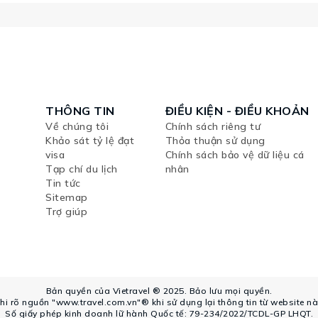
THÔNG TIN
ĐIỀU KIỆN - ĐIỀU KHOẢN
Về chúng tôi
Chính sách riêng tư
Khảo sát tỷ lệ đạt
Thỏa thuận sử dụng
visa
Chính sách bảo vệ dữ liệu cá
Tạp chí du lịch
nhân
Tin tức
Sitemap
Trợ giúp
Bản quyền của Vietravel ® 2025. Bảo lưu mọi quyền.
hi rõ nguồn "www.travel.com.vn"® khi sử dụng lại thông tin từ website nà
Số giấy phép kinh doanh lữ hành Quốc tế: 79-234/2022/TCDL-GP LHQT.