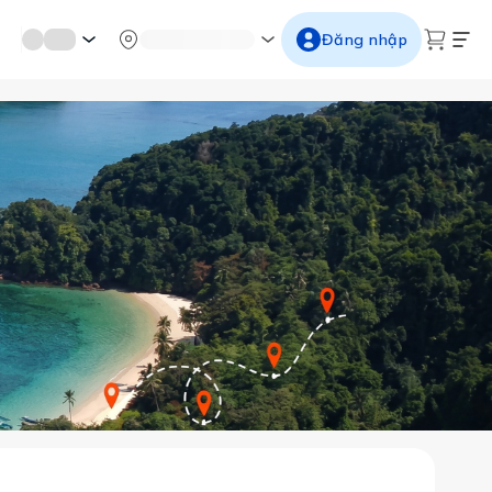
mới miền di sản
Từ cố đô đến thành thăng long
Ngắm ho
Đăng nhập