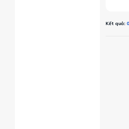
Kết quả:
0
 lệ giữa khung cảnh thiên nhiên xanh mát và yên bình. Đ