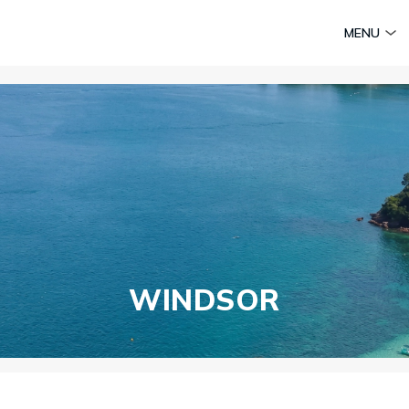
am
Huyền thoại Chăm Pa
Tinh hoa văn hoá biển
Sức sống 
MENU
Vietravel MICE
Vietravel Loyalty
Hành trình Caravan
t visa
WINDSOR