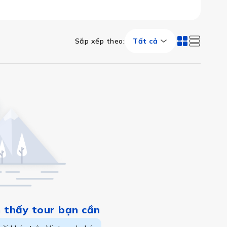
Sắp xếp theo
:
Tất cả
ên cạnh lâu đài Buckingham (London) và Holyrood (Edinbu
m thấy tour bạn cần