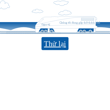
Chúng tôi đang gặp thử thách nhỏ
Opps =((
Thử lại