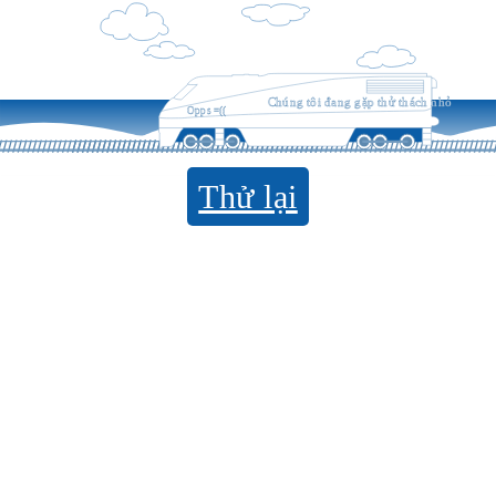
Chúng tôi đang gặp thử thách nhỏ
Opps =((
Thử lại