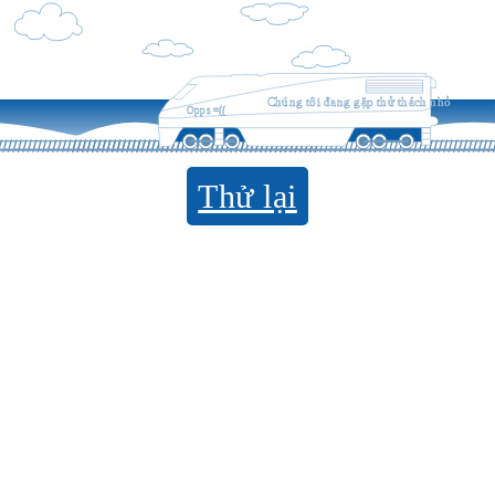
Chúng tôi đang gặp thử thách nhỏ
Opps =((
Thử lại