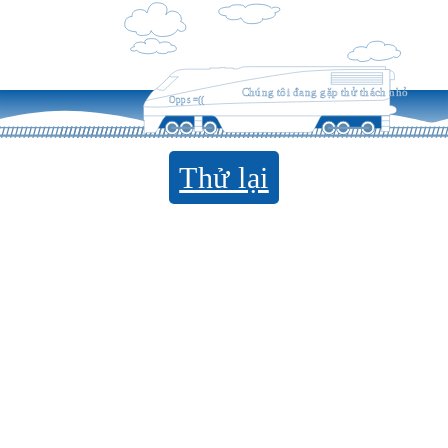
Chúng tôi đang gặp thử thách nhỏ
Opps =((
Thử lại