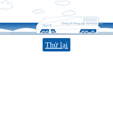
Chúng tôi đang gặp thử thách nhỏ
Opps =((
Thử lại