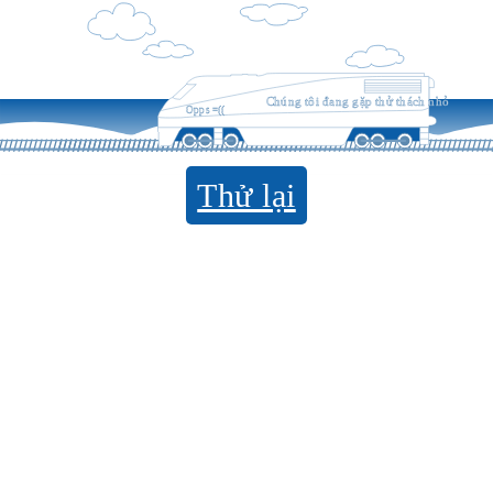
Chúng tôi đang gặp thử thách nhỏ
Opps =((
Thử lại