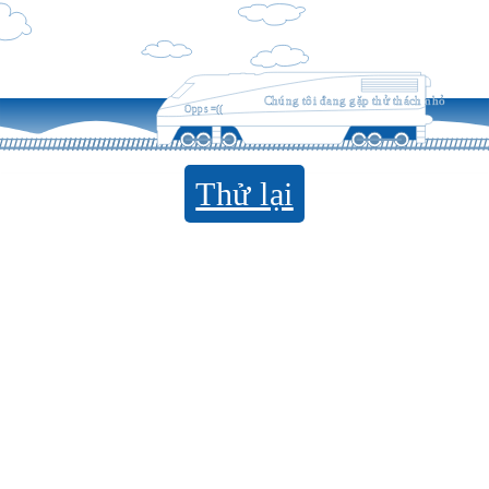
Chúng tôi đang gặp thử thách nhỏ
Opps =((
Thử lại