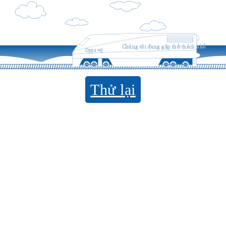
Chúng tôi đang gặp thử thách nhỏ
Opps =((
Thử lại