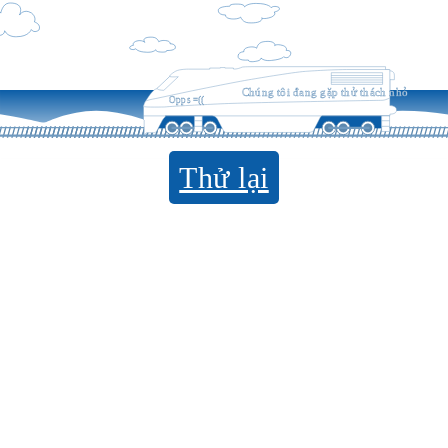
Chúng tôi đang gặp thử thách nhỏ
Opps =((
Thử lại