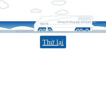
Chúng tôi đang gặp thử thách nhỏ
Opps =((
Thử lại