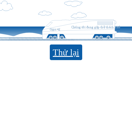
Chúng tôi đang gặp thử thách nhỏ
Opps =((
Thử lại