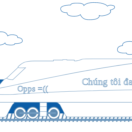
Chúng tôi đ
Opps =((