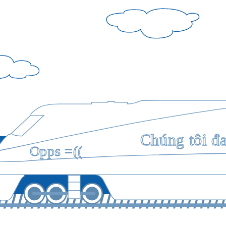
Chúng tôi đ
Opps =((