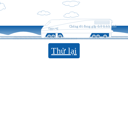
Chúng tôi đang gặp thử thách nhỏ
Opps =((
Thử lại