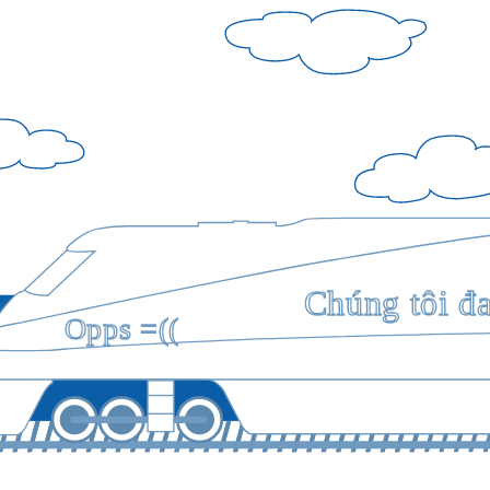
Chúng tôi đ
Opps =((