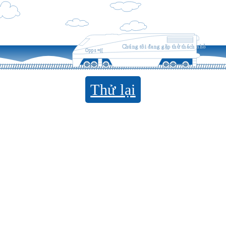
Chúng tôi đang gặp thử thách nhỏ
Opps =((
Thử lại