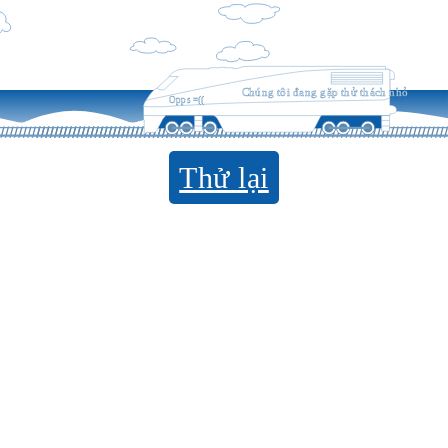
Chúng tôi đang gặp thử thách nhỏ
Opps =((
Thử lại