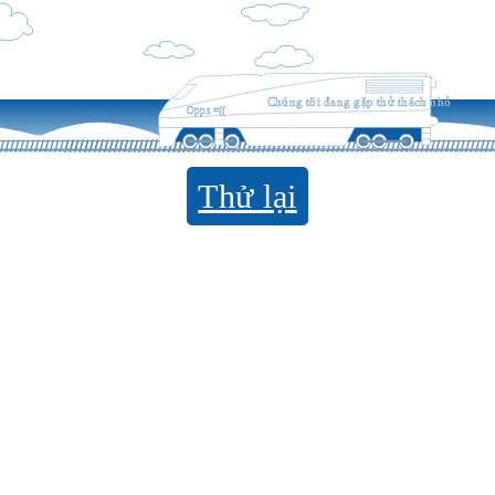
Chúng tôi đang gặp thử thách nhỏ
Opps =((
Thử lại