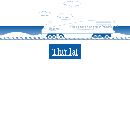
Chúng tôi đang gặp thử thách nhỏ
Opps =((
Thử lại